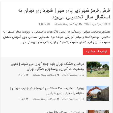
فرش قرمز شهر زیر پای مهر | شهرداری تهران به
استقبال سال تحصیلی می‌رود
برای
13 /سپتامبر/ 2023
دیدگاه‌ها
بسته هستند
1,037
فرش
همشهری-محمد سرابی: رسیدگی به ایمنی کارگاه‌های ساختمانی با اولویت معابر منتهی به
قرمز
مدارس، مهدکودک‌ها و مراکز آموزشی خواهد بود. همچنین مسائلی چون آموزش کاهش
شهر
مصرف انرژی و آب، کاهش مصرف پلاستیک و توزیع کتب محیط‌زیستی در …
زیر
پای
توضیحات بیشتر »
مهر
|
شهرداری
درختان خشک تهران باید جمع آوری می‌ شوند | تغییر
تهران
وضعیت در آبیاری بوستانهای جنگلی تهران
به
برای
9 /سپتامبر/ 2023
دیدگاه‌ها
بسته هستند
2,919
استقبال
درختان
سال
خشک
تحصیلی
ببینید | تخریب ۲۰۰ ساختمان غیرمجاز در جنوب تهران |
تهران
می‌رود
باید
مقابله با مافیای زمین‌خواری
جمع
برای
5 /سپتامبر/ 2023
دیدگاه‌ها
بسته هستند
1,247
آوری
ببینید
می‌
|
شوند
سیاحت در بوستان باغ‌سبزی
تخریب