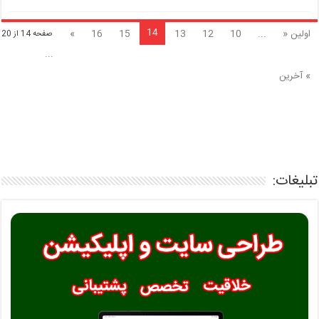
14
اولین «
...
10
12
13
15
16
»
صفحه 14 از 20
...
» آخرین
تبلیغات: