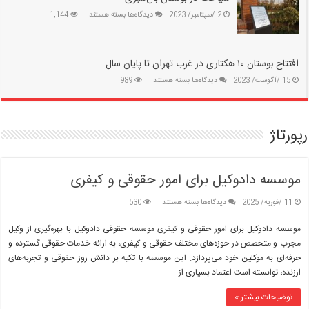
|
۲۰۰
تغییر
برای
2 /سپتامبر/ 2023
دیدگاه‌ها
بسته هستند
1,144
ساختمان
وضعیت
سیاحت
غیرمجاز
در
در
در
آبیاری
بوستان
جنوب
بوستانهای
باغ‌سبزی
افتتاح بوستان ۱۰ هکتاری در غرب تهران تا پایان سال
تهران
جنگلی
|
برای
15 /آگوست/ 2023
دیدگاه‌ها
بسته هستند
989
تهران
مقابله
افتتاح
با
بوستان
مافیای
۱۰
زمین‌خواری
هکتاری
رپورتاژ
در
غرب
تهران
تا
موسسه دادوکیل برای امور حقوقی و کیفری
پایان
سال
برای
11 /فوریه/ 2025
دیدگاه‌ها
بسته هستند
530
موسسه
دادوکیل
موسسه دادوکیل برای امور حقوقی و کیفری موسسه حقوقی دادوکیل با بهره‌گیری از وکیل
برای
مجرب و متخصص در حوزه‌های مختلف حقوقی و کیفری، به ارائه خدمات حقوقی گسترده و
امور
حرفه‌ای به موکلین خود می‌پردازد. این موسسه با تکیه بر دانش روز حقوقی و تجربه‌های
حقوقی
ارزنده، توانسته است اعتماد بسیاری از …
و
کیفری
توضیحات بیشتر »