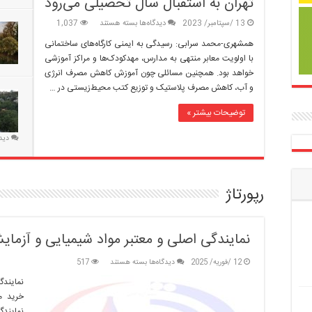
تهران به استقبال سال تحصیلی می‌رود
برای
13 /سپتامبر/ 2023
دیدگاه‌ها
بسته هستند
1,037
فرش
همشهری-محمد سرابی: رسیدگی به ایمنی کارگاه‌های ساختمانی
قرمز
با اولویت معابر منتهی به مدارس، مهدکودک‌ها و مراکز آموزشی
شهر
خواهد بود. همچنین مسائلی چون آموزش کاهش مصرف انرژی
زیر
و آب، کاهش مصرف پلاستیک و توزیع کتب محیط‌زیستی در …
پای
مهر
توضیحات بیشتر »
|
شهرداری
دید
تهران
به
استقبال
سال
رپورتاژ
تحصیلی
می‌رود
نمایندگی اصلی و معتبر مواد شیمیایی و آزما
برای
12 /فوریه/ 2025
دیدگاه‌ها
بسته هستند
517
نمایندگی
نمایند
اصلی
خرید م
و
معتبر
نمایندگ