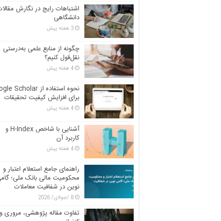
اشتباهات رایج در نگارش مقالا
دانشگاهی
3 هفته پیش
چگونه از منابع علمی به‌درستی
نقل‌قول کنیم؟
4 هفته پیش
نحوه استفاده از e Scholar
برای افزایش کیفیت تحقیقات
4 هفته پیش
آشنایی با شاخص H-Index و
کاربرد آن
4 هفته پیش
راهنمای جامع استعلام اعتبار و
محکومیت مالی بانک ملی؛ گام
نوین در شفافیت معاملات
8 /جولای/ 2026
تفاوت مقاله پژوهشی، مروری و