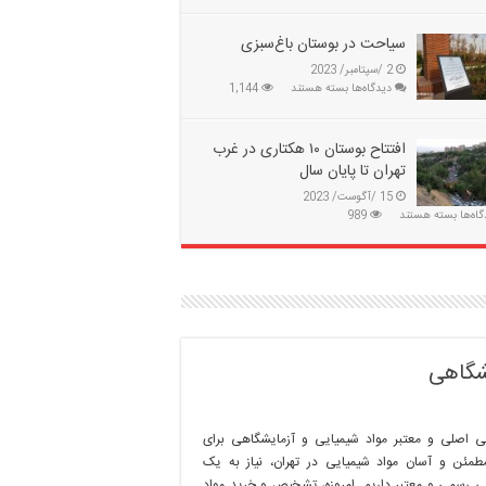
ببینید
شوند
|
|
تخریب
تغییر
سیاحت در بوستان باغ‌سبزی
۲۰۰
وضعیت
2 /سپتامبر/ 2023
ساختمان
در
برای
دیدگاه‌ها
بسته هستند
1,144
غیرمجاز
آبیاری
سیاحت
در
بوستانهای
در
جنوب
جنگلی
بوستان
افتتاح بوستان ۱۰ هکتاری در غرب
تهران
تهران
باغ‌سبزی
تهران تا پایان سال
|
مقابله
15 /آگوست/ 2023
با
برای
گاه‌ها
بسته هستند
989
مافیای
افتتاح
زمین‌خواری
بوستان
۱۰
هکتاری
در
غرب
تهران
تا
یشگاهی
پایان
سال
گی اصلی و معتبر مواد شیمیایی و آزمایشگاهی برای
طمئن و آسان مواد شیمیایی در تهران، نیاز به یک
ی رسمی و معتبر داریم. امروزه، تشخیص و خرید مواد