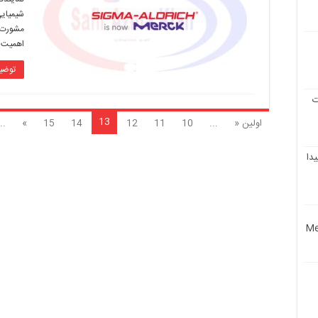
مواد
شیمیای
شیمیایی
مشورت 
و
اهمیت 
آزمایشگاهی
توضی
ت
13
اولین «
...
10
11
12
14
15
»
..
دا