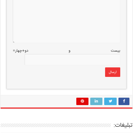
بیست و دو+چهار=
تبلیغات: