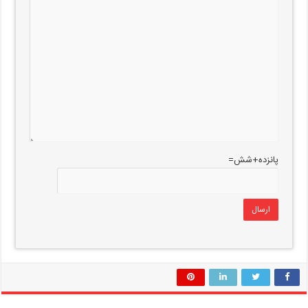
پانزده+شش=