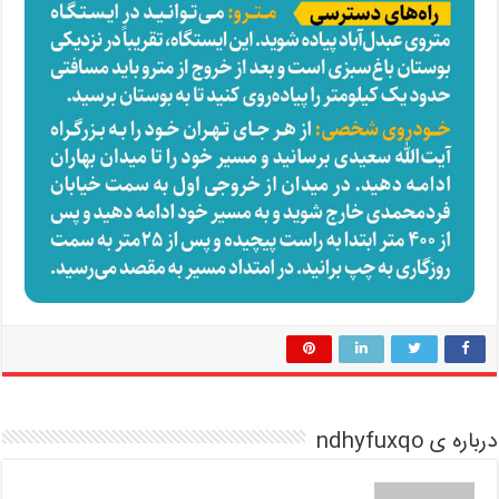
درباره ی ndhyfuxqo