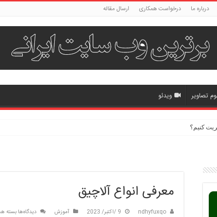
درباره ما
درخواست همکاری
ارسال مقاله
وم تصاویر
ویدئو
ریت کنیم؟
معرفی انواع آلاچیق
برای
ndhyfuxqo
9 /اکتبر/ 2023
آموزش
دیدگاه‌ها
بسته هس