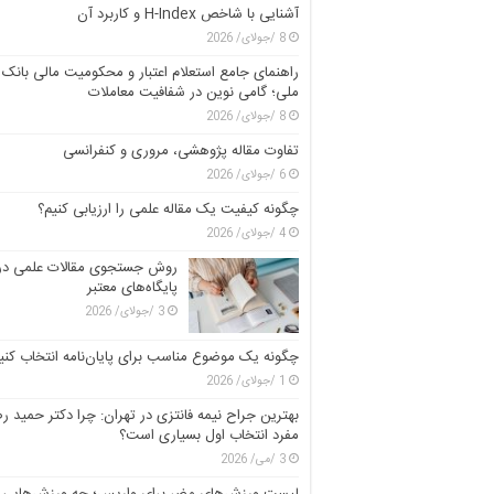
آشنایی با شاخص H-Index و کاربرد آن
8 /جولای/ 2026
راهنمای جامع استعلام اعتبار و محکومیت مالی بانک
ملی؛ گامی نوین در شفافیت معاملات
8 /جولای/ 2026
تفاوت مقاله پژوهشی، مروری و کنفرانسی
6 /جولای/ 2026
چگونه کیفیت یک مقاله علمی را ارزیابی کنیم؟
4 /جولای/ 2026
روش جستجوی مقالات علمی در
پایگاه‌های معتبر
3 /جولای/ 2026
چگونه یک موضوع مناسب برای پایان‌نامه انتخاب کنی
1 /جولای/ 2026
بهترین جراح نیمه فانتزی در تهران: چرا دکتر حمید رض
مفرد انتخاب اول بسیاری است؟
3 /می/ 2026