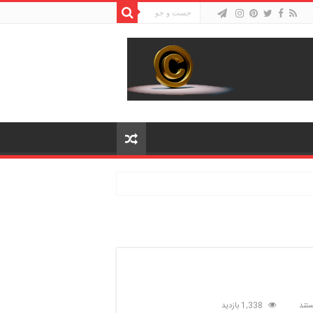
تند
1,338 بازدید