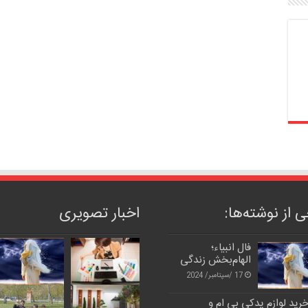
 از نوشته‌ها:
اخبار تصویری
فال انبیاء؛
الهام‌بخش زندگی
17 /سپتامبر/ 2024
رید لوازم یدکی بی ام و