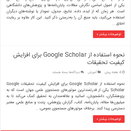
یکی از اصول اساسی نگارش مقالات، پایان‌نامه‌ها و پژوهش‌های دانشگاهی
است. هر زمان که از ایده، داده، نتایج، جدول، نمودار یا نوشته‌های دیگران
استفاده می‌کنید، باید منبع آن را به‌درستی ذکر کنید. این کار علاوه بر رعایت
اخلاق …
توضیحات بیشتر »
نحوه استفاده از Google Scholar برای افزایش
کیفیت تحقیقات
برای
4 هفته پیش
آموزش
دیدگاه‌ها
بسته هستند
نحوه
استفاده
نحوه استفاده از Google Scholar برای افزایش کیفیت تحقیقات Google
از
Scholar یکی از قدرتمندترین موتورهای جستجوی علمی جهان است که به
Google
پژوهشگران، دانشجویان، اساتید و علاقه‌مندان به تحقیق کمک می‌کند تا به
Scholar
میلیون‌ها مقاله، پایان‌نامه، کتاب، گزارش پژوهشی، پتنت و منابع علمی معتبر
برای
دسترسی پیدا کنند. برخلاف موتورهای جستجوی عمومی، …
افزایش
کیفیت
توضیحات بیشتر »
تحقیقات