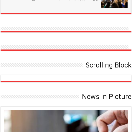
مقالات
چگونه
علمی
کنفرانس
علمی
مناسب
پیدا
کنیم؟
Scrolling Block
News In Picture