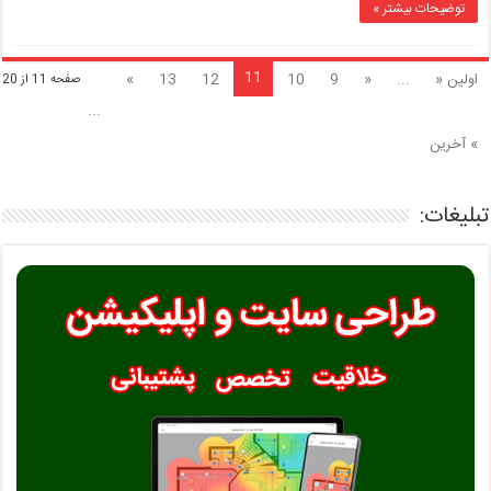
توضیحات بیشتر »
11
اولین «
...
«
9
10
12
13
»
صفحه 11 از 20
...
» آخرین
تبلیغات: