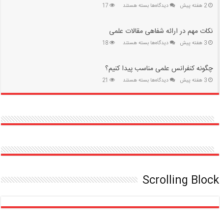
پژوهشگران
برای
2 هفته پیش
دیدگاه‌ها
بسته هستند
17
جوان
چگونه
پروژه
نکات مهم در ارائه شفاهی مقالات علمی
تحقیقاتی
خود
برای
3 هفته پیش
دیدگاه‌ها
بسته هستند
18
را
نکات
مدیریت
مهم
کنیم؟
چگونه کنفرانس علمی مناسب پیدا کنیم؟
در
ارائه
برای
3 هفته پیش
دیدگاه‌ها
بسته هستند
21
شفاهی
چگونه
مقالات
کنفرانس
علمی
علمی
مناسب
پیدا
کنیم؟
Scrolling Block