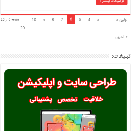
را
توضیحات بیشتر »
نباید
انجام
دهیم؟
6
اولین «
...
«
4
5
7
8
»
10
صفحه 6 از 20
...
20
» آخرین
تبلیغات: