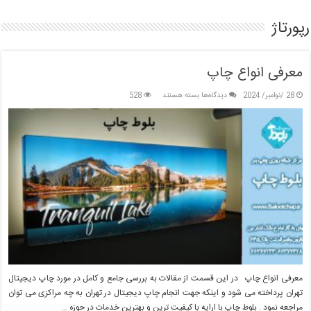
زمین‌خواری
هکتاری
در
رپورتاژ
غرب
تهران
تا
پایان
معرفی انواع چاپ
سال
برای
28 /نوامبر/ 2024
دیدگاه‌ها
بسته هستند
528
معرفی
انواع
چاپ
معرفی انواع چاپ در این قسمت از مقالات به بررسی جامع و کامل در مورد چاپ دیجیتال
تهران پرداخته می شود و اینکه جهت انجام چاپ دیجیتال در تهران به چه مراکزی می توان
مراجعه نمود . بلوط چاپ با ارایه با کیفیت ترین و بهترین خدمات در حوزه …