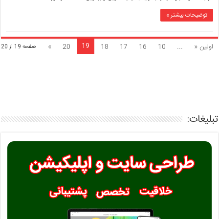
توضیحات بیشتر »
19
اولین «
...
10
16
17
18
20
»
صفحه 19 از 20
تبلیغات: