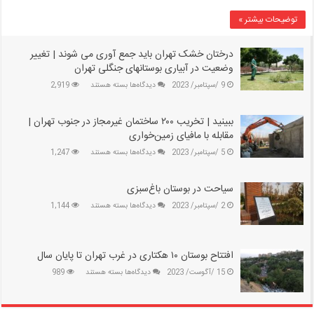
پای
توضیحات بیشتر »
مهر
|
شهرداری
درختان خشک تهران باید جمع آوری می‌ شوند | تغییر
تهران
وضعیت در آبیاری بوستانهای جنگلی تهران
به
برای
9 /سپتامبر/ 2023
دیدگاه‌ها
بسته هستند
2,919
استقبال
درختان
سال
خشک
تحصیلی
ببینید | تخریب ۲۰۰ ساختمان غیرمجاز در جنوب تهران |
تهران
می‌رود
باید
مقابله با مافیای زمین‌خواری
جمع
برای
5 /سپتامبر/ 2023
دیدگاه‌ها
بسته هستند
1,247
آوری
ببینید
می‌
|
شوند
سیاحت در بوستان باغ‌سبزی
تخریب
|
۲۰۰
تغییر
برای
2 /سپتامبر/ 2023
دیدگاه‌ها
بسته هستند
1,144
ساختمان
وضعیت
سیاحت
غیرمجاز
در
در
در
آبیاری
بوستان
جنوب
بوستانهای
باغ‌سبزی
افتتاح بوستان ۱۰ هکتاری در غرب تهران تا پایان سال
تهران
جنگلی
|
برای
15 /آگوست/ 2023
دیدگاه‌ها
بسته هستند
989
تهران
مقابله
افتتاح
با
بوستان
مافیای
۱۰