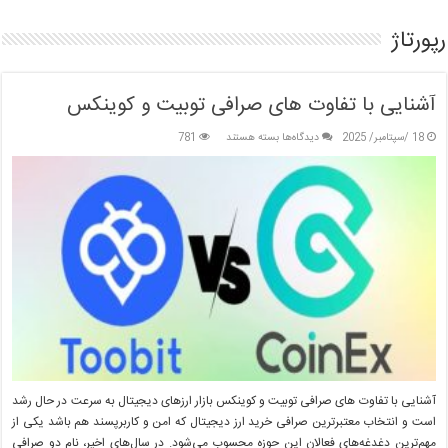
زمین‌خواری
هکتاری
در
رپورتاژ
غرب
تهران
تا
پایان
آشنایی با تفاوت های صرافی توبیت و کوینکس
سال
برای
18 /سپتامبر/ 2025
دیدگاه‌ها
بسته هستند
781
آشنایی
با
تفاوت
های
صرافی
توبیت
و
کوینکس
آشنایی با تفاوت های صرافی توبیت و کوینکس بازار ارزهای دیجیتال به سرعت در حال رشد
است و انتخاب معتبرترین صرافی خرید ارز دیجیتال که امن و کاربرپسند هم باشد یکی از
مهم‌ترین دغدغه‌های فعالان این حوزه محسوب می‌شود. در سال‌های اخیر، نام دو صرافی