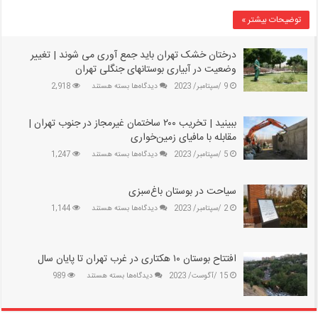
پای
توضیحات بیشتر »
مهر
|
شهرداری
درختان خشک تهران باید جمع آوری می‌ شوند | تغییر
تهران
وضعیت در آبیاری بوستانهای جنگلی تهران
به
برای
9 /سپتامبر/ 2023
دیدگاه‌ها
بسته هستند
2,918
استقبال
درختان
سال
خشک
تحصیلی
ببینید | تخریب ۲۰۰ ساختمان غیرمجاز در جنوب تهران |
تهران
می‌رود
باید
مقابله با مافیای زمین‌خواری
جمع
برای
5 /سپتامبر/ 2023
دیدگاه‌ها
بسته هستند
1,247
آوری
ببینید
می‌
|
شوند
سیاحت در بوستان باغ‌سبزی
تخریب
|
۲۰۰
تغییر
برای
2 /سپتامبر/ 2023
دیدگاه‌ها
بسته هستند
1,144
ساختمان
وضعیت
سیاحت
غیرمجاز
در
در
در
آبیاری
بوستان
جنوب
بوستانهای
باغ‌سبزی
افتتاح بوستان ۱۰ هکتاری در غرب تهران تا پایان سال
تهران
جنگلی
|
برای
15 /آگوست/ 2023
دیدگاه‌ها
بسته هستند
989
تهران
مقابله
افتتاح
با
بوستان
مافیای
۱۰