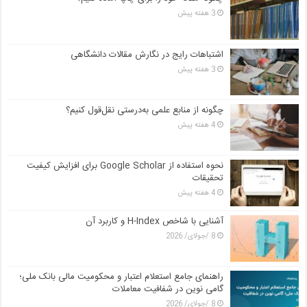
3 هفته پیش
اشتباهات رایج در نگارش مقالات دانشگاهی
3 هفته پیش
چگونه از منابع علمی به‌درستی نقل‌قول کنیم؟
4 هفته پیش
نحوه استفاده از Google Scholar برای افزایش کیفیت
تحقیقات
4 هفته پیش
آشنایی با شاخص H-Index و کاربرد آن
8 /جولای/ 2026
راهنمای جامع استعلام اعتبار و محکومیت مالی بانک ملی؛
گامی نوین در شفافیت معاملات
8 /جولای/ 2026