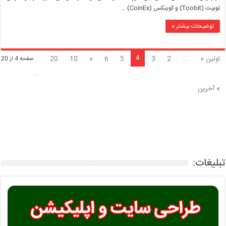
توبیت (Toobit) و کوینکس (CoinEx) …
توضیحات بیشتر »
4
اولین «
...
2
3
5
6
»
10
20
صفحه 4 از 20
...
» آخرین
تبلیغات: