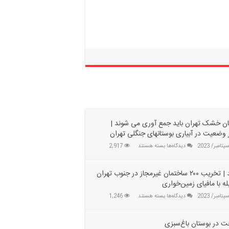
ن خشک تهران باید جمع آوری می‌ شوند |
 وضعیت در آبیاری بوستانهای جنگلی تهران
برای
دیدگاه‌ها
بسته هستند
2,917
درختان
خشک
تهران
ببینید | تخریب ۲۰۰ ساختمان غیرمجاز در جنوب تهران
باید
بله با مافیای زمین‌خواری
جمع
برای
دیدگاه‌ها
بسته هستند
1,246
آوری
ببینید
می‌
|
شوند
تخریب
 در بوستان باغ‌سبزی
|