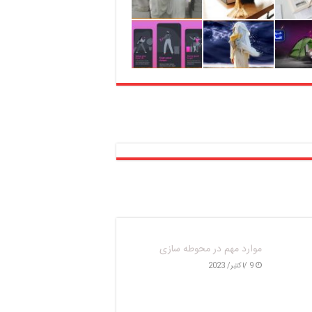
د جمع
خدمات شرکت نگهداری فضای
معرفی انواع آلاچیق
 وضعیت
سبز
9 /اکتبر/ 2023
لی تهران
9 /اکتبر/ 2023