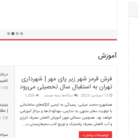
آموزش
درختا
فرش قرمز شهر زیر پای مهر | شهرداری
تغییر
تهران به استقبال سال تحصیلی می‌رود
9 /سپتامبر/ 2023
برای
13 /سپتامبر/ 2023
دیدگاه‌ها
بسته هستند
1,036
فرش
همشهری-محمد سرابی: رسیدگی به ایمنی کارگاه‌های ساختمانی
قرمز
| مقا
با اولویت معابر منتهی به مدارس، مهدکودک‌ها و مراکز آموزشی
شهر
Zot و
خواهد بود. همچنین مسائلی چون آموزش کاهش مصرف انرژی
5 /سپتامبر/ 2023
زیر
و آب، کاهش مصرف پلاستیک و توزیع کتب محیط‌زیستی در …
پای
مهر
سیاحت
توضیحات بیشتر »
|