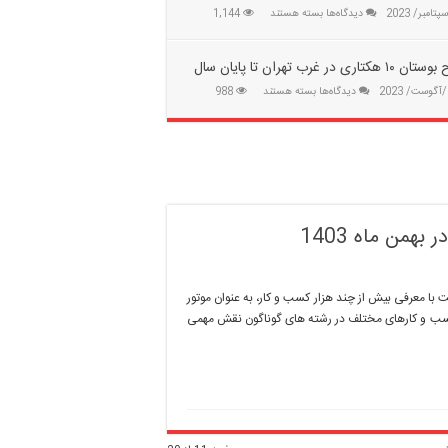
۲۰۰
تغییر
برای
دیدگاه‌ها
بسته هستند
1,144
ساختمان
وضعیت
سیاحت
غیرمجاز
در
در
در
آبیاری
بوستان
هکتاری در غرب تهران تا پایان سال
جنوب
بوستانهای
باغ‌سبزی
تهران
برای
دیدگاه‌ها
جنگلی
بسته هستند
988
|
افتتاح
تهران
مقابله
بوستان
با
۱۰
مافیای
هکتاری
زمین‌خواری
در
غرب
تهران
تا
همن ماه 1403
پایان
سال
به انتخاب مشتریان در بهمن ماه 1403 سایت صنعت با معرفی بیش از چند هزار کسب و کار، به عنوان موتور
سب و کارهای مختلف در رشته های گوناگون نقش مهمی