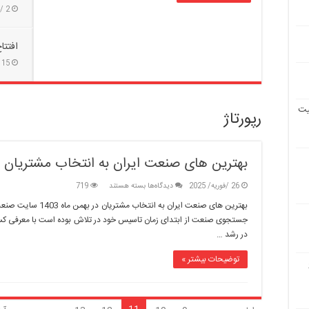
شهرداری
2 /سپتامبر/ 2023
تهران
به
افتتاح بوستان ۱۰ 
استقبال
سال
15 /آگوست/ 2023
تحصیلی
می‌رود
ش کیفیت
رپورتاژ
بهترین های صنعت ایران به انتخاب مشتریان در ب
برای
26 /فوریه/ 2025
دیدگاه‌ها
بسته هستند
719
بهترین
بهترین های صنعت ایران 
های
جستجوی صنعت از ابتدای زمان تاسیس خود در تلاش بوده است با معرفی ک
صنعت
ایران
در رشد …
به
انتخاب
توضیحات بیشتر »
مشتریان
در
بهمن
ماه