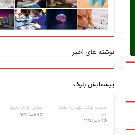
نوشته های اخیر
پیشمایش بلوک
ار هکتاری
فرش قرمز شهر زیر پای مهر |
درختان خشک تهران بای
فریح و
شهرداری تهران به استقبال سال
آوری می‌ شوند | تغییر
کی
تحصیلی می‌رود
در آبیاری بوستانهای جنگ
13 /سپتامبر/ 2023
9 /سپتامبر/ 2023