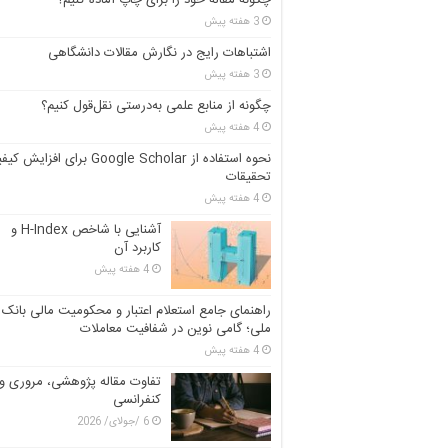
3 هفته پیش
اشتباهات رایج در نگارش مقالات دانشگاهی
3 هفته پیش
چگونه از منابع علمی به‌درستی نقل‌قول کنیم؟
4 هفته پیش
نحوه استفاده از Google Scholar برای افزای
تحقیقات
4 هفته پیش
آشنایی با شاخص H-Index و
کاربرد آن
4 هفته پیش
راهنمای جامع استعلام اعتبار و محکومیت مالی بانک
ملی؛ گامی نوین در شفافیت معاملات
4 هفته پیش
تفاوت مقاله پژوهشی، مروری و
کنفرانسی
6 /جولای/ 2026